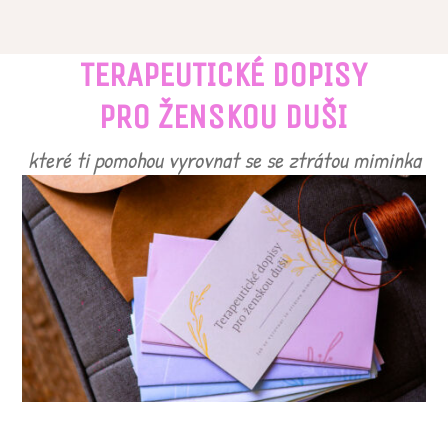
TERAPEUTICKÉ DOPISY
PRO ŽENSKOU DUŠI
které ti pomohou vyrovnat se se ztrátou miminka