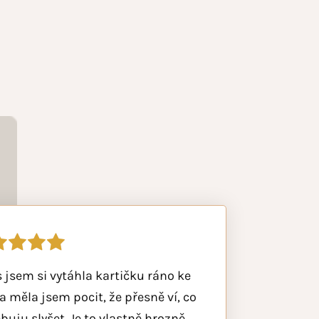
 jsem si vytáhla kartičku ráno ke
a měla jsem pocit, že přesně ví, co
buju slyšet. Je to vlastně hrozně