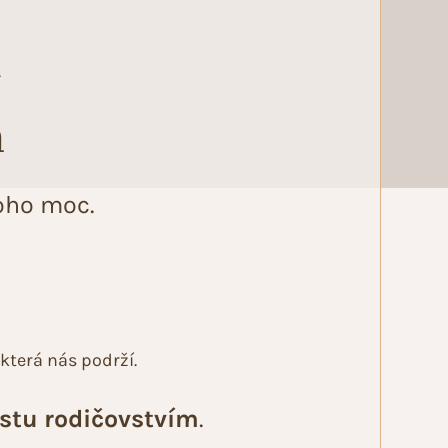
y
m
toho moc.
která nás podrží.
estu rodičovstvím
.