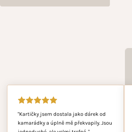
"Kartičky jsem dostala jako dárek od
"Chtěla jsem ti jen napsat, že ty
kamarádky a úplně mě překvapily. Jsou
kartičky jsou fakt hezký nápad.
jednoduché, ale velmi trefné. "
Připomínají mi, že nemusím být