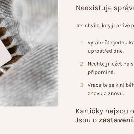
Neexistuje správ
Jen chvíle, kdy ji právě 
1
Vytáhněte jednu kar
uprostřed dne.
2
Nechte ji ležet na 
připomíná.
3
Vracejte se k ní bě
znovu a znovu.
Kartičky nejsou 
Jsou o
zastavení