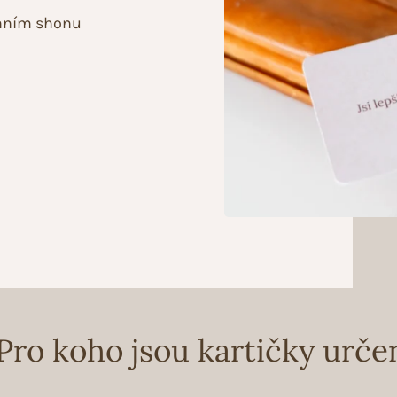
enním shonu
Pro koho jsou kartičky urče