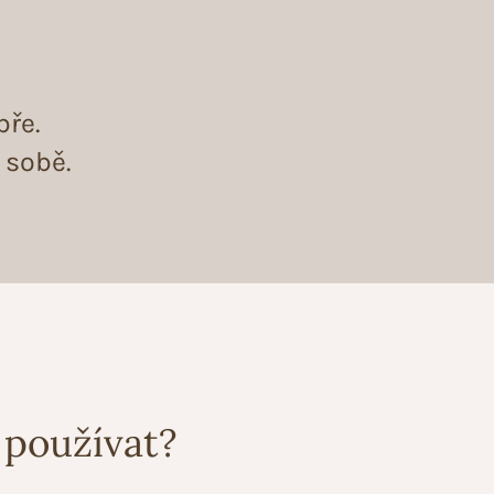
bře.
 sobě.
 používat?