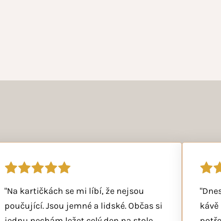
"Na kartičkách se mi líbí, že nejsou
"Je to dechberoucí! Děkuji moc a moc.
"Dnes
poučující. Jsou jemné a lidské. Občas si
Včera večer ve službě, když už jsem byla
kávě 
jednu nechám ležet celý den na stole
unavená, tak jsem to rozbalila...
potře