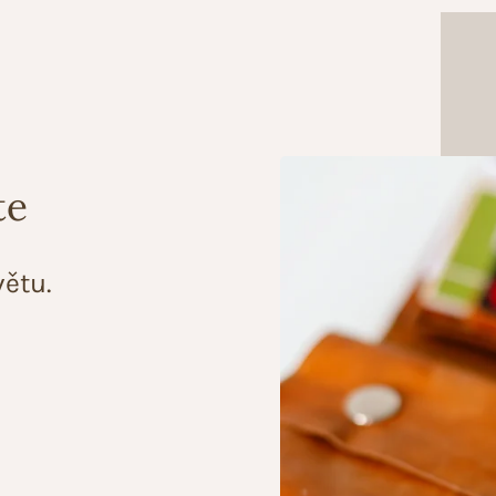
te
ětu.