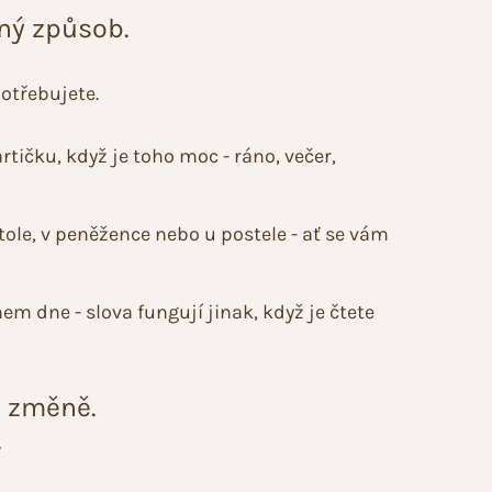
ný způsob.
potřebujete.
tičku, když je toho moc - ráno, večer,
stole, v peněžence nebo u postele - ať se vám
hem dne - slova fungují jinak, když je čtete
o změně.
.