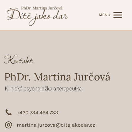
MENU
Kontakt
PhDr. Martina Jurčová
Klinická psycholožka a terapeutka
+420 734 464 733
martina.jurcova@ditejakodar.cz