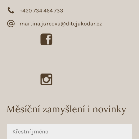
+420 734 464 733
martina.jurcova@ditejakodar.cz
Měsíční zamyšlení i novinky